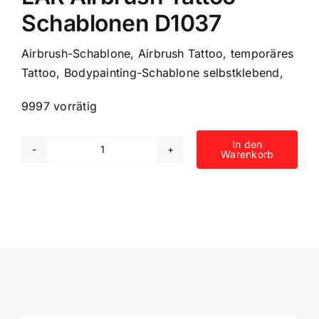
Schablonen D1037
Airbrush-Schablone, Airbrush Tattoo, temporäres
Tattoo, Bodypainting-Schablone selbstklebend,
9997 vorrätig
In den
Warenkorb
UNLIMITED
STENCILS
4
selbstklebende
DURA-
LAR
Airbrush
Tattoo-
Schablonen