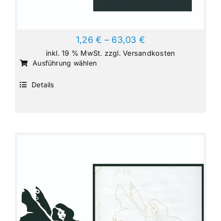
1,26
€
–
63,03
€
inkl. 19 % MwSt.
zzgl.
Versandkosten
Dieses
Ausführung wählen
Produkt
Details
weist
mehrere
Varianten
auf.
Die
Optionen
können
auf
der
Produktseite