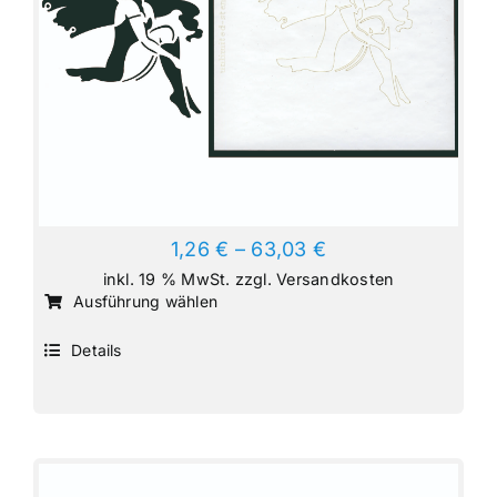
gewählt
werden
1,26
€
–
63,03
€
inkl. 19 % MwSt.
zzgl.
Versandkosten
Dieses
Ausführung wählen
Produkt
Details
weist
mehrere
Varianten
auf.
Die