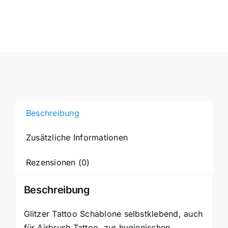
Schablone
für
Glitzer-
Tattoos
oder
für
Airbrush
Menge
Beschreibung
Zusätzliche Informationen
Rezensionen (0)
Beschreibung
Glitzer Tattoo Schablone selbstklebend, auch
für Airbrush Tattoo, zur hygienischen