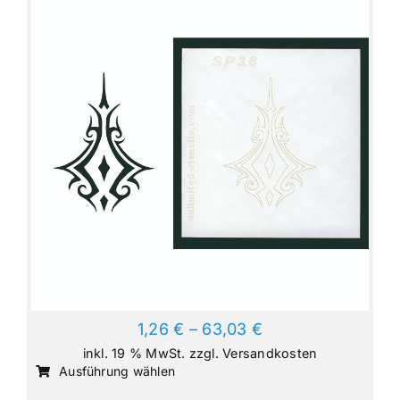
Optionen
können
auf
der
Produktseite
gewählt
werden
1,26
€
–
63,03
€
inkl. 19 % MwSt.
zzgl.
Versandkosten
Dieses
Ausführung wählen
Produkt