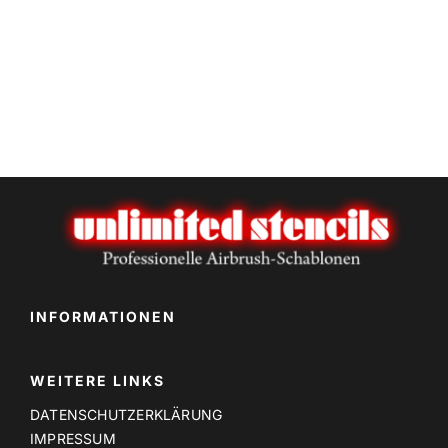
auf
der
Produktseite
gewählt
werden
INFORMATIONEN
WEITERE LINKS
DATENSCHUTZERKLÄRUNG
IMPRESSUM