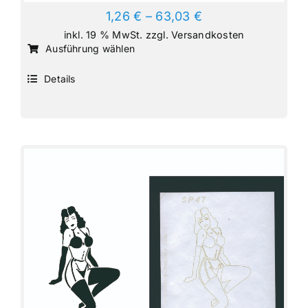
1,26
€
–
63,03
€
inkl. 19 % MwSt.
zzgl.
Versandkosten
Dieses
Ausführung wählen
Produkt
Details
weist
mehrere
Varianten
auf.
Die
Optionen
können
auf
der
Produktseite
gewählt
werden