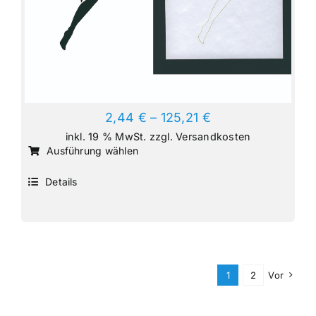
2,44
€
–
125,21
€
inkl. 19 % MwSt.
zzgl.
Versandkosten
Dieses
Ausführung wählen
Produkt
Details
weist
mehrere
Varianten
auf.
Die
1
2
Vor
Optionen
können