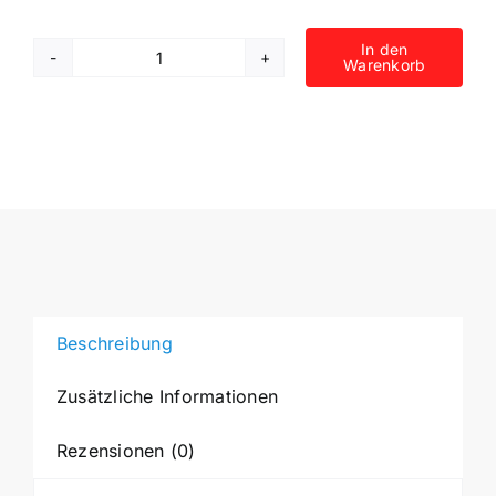
In den
Warenkorb
Selbstklebende
Schablone
für
Glitzer-
Tattoos
oder
für
Airbrush-
Tattoo
Menge
Beschreibung
Zusätzliche Informationen
Rezensionen (0)