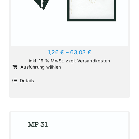
1,26
€
–
63,03
€
inkl. 19 % MwSt.
zzgl.
Versandkosten
Dieses
Ausführung wählen
Produkt
Details
weist
mehrere
Varianten
auf.
Die
Optionen
können