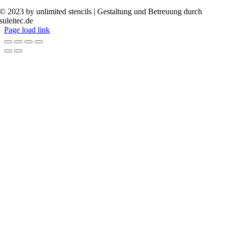
© 2023 by unlimited stencils | Gestaltung und Betreuung durch
suleitec.de
Page load link
Nach
oben