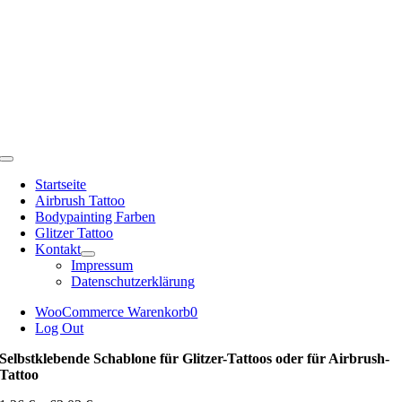
Zum
Inhalt
springen
Toggle
Navigation
Startseite
Airbrush Tattoo
Bodypainting Farben
Glitzer Tattoo
Kontakt
Impressum
Datenschutzerklärung
WooCommerce Warenkorb
0
Log Out
Selbstklebende Schablone für Glitzer-Tattoos oder für Airbrush-
Tattoo