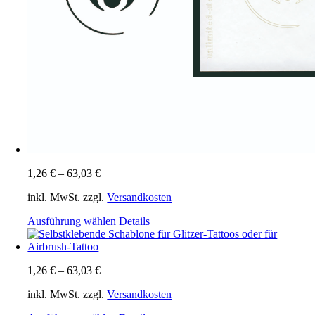
1,26
€
–
63,03
€
inkl. MwSt.
zzgl.
Versandkosten
Dieses
Ausführung wählen
Details
Produkt
weist
mehrere
1,26
€
–
63,03
€
Varianten
auf.
inkl. MwSt.
zzgl.
Versandkosten
Die
Optionen