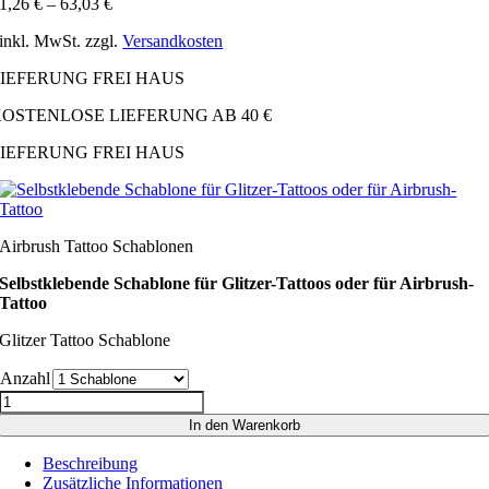
1,26
€
–
63,03
€
inkl. MwSt.
zzgl.
Versandkosten
IEFERUNG FREI HAUS
OSTENLOSE LIEFERUNG AB 40 €
IEFERUNG FREI HAUS
Airbrush Tattoo Schablonen
Selbstklebende Schablone für Glitzer-Tattoos oder für Airbrush-
Tattoo
Glitzer Tattoo Schablone
Anzahl
Selbstklebende
Schablone
In den Warenkorb
für
Glitzer-
Beschreibung
Tattoos
Zusätzliche Informationen