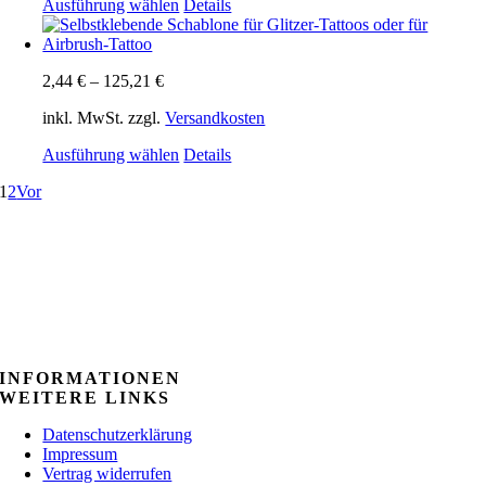
Dieses
Ausführung wählen
Details
können
Produkt
auf
weist
der
mehrere
Produktseite
2,44
€
–
125,21
€
Varianten
gewählt
auf.
werden
inkl. MwSt.
zzgl.
Versandkosten
Die
Optionen
Dieses
Ausführung wählen
Details
können
Produkt
auf
1
2
Vor
weist
der
mehrere
Produktseite
Varianten
gewählt
auf.
werden
Die
Optionen
können
auf
der
Produktseite
INFORMATIONEN
gewählt
WEITERE LINKS
werden
Datenschutzerklärung
Impressum
Vertrag widerrufen