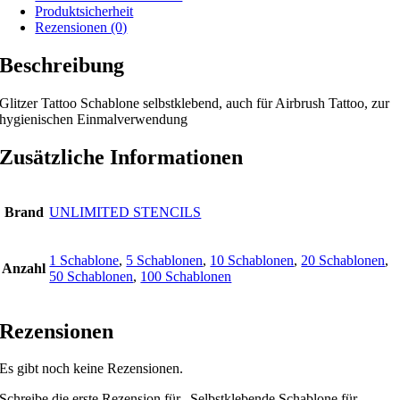
oder
Produktsicherheit
für
Rezensionen (0)
Airbrush-
Tattoo
Beschreibung
Menge
Glitzer Tattoo Schablone selbstklebend, auch für Airbrush Tattoo, zur
hygienischen Einmalverwendung
Zusätzliche Informationen
Brand
UNLIMITED STENCILS
1 Schablone
,
5 Schablonen
,
10 Schablonen
,
20 Schablonen
,
Anzahl
50 Schablonen
,
100 Schablonen
Rezensionen
Es gibt noch keine Rezensionen.
Schreibe die erste Rezension für „Selbstklebende Schablone für