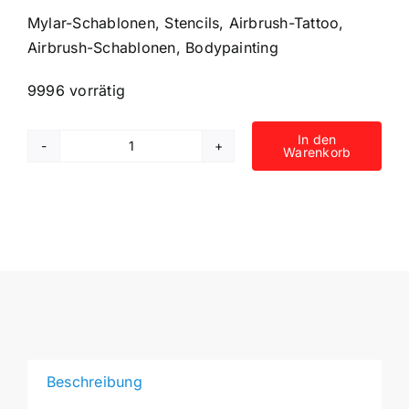
Mylar-Schablonen, Stencils, Airbrush-Tattoo,
Airbrush-Schablonen, Bodypainting
9996 vorrätig
In den
Warenkorb
6
Airbrush-
Tattoo-
Schablonen
Feder,
Indianer,
Federschmuck
MYLAR
#001
Menge
Beschreibung