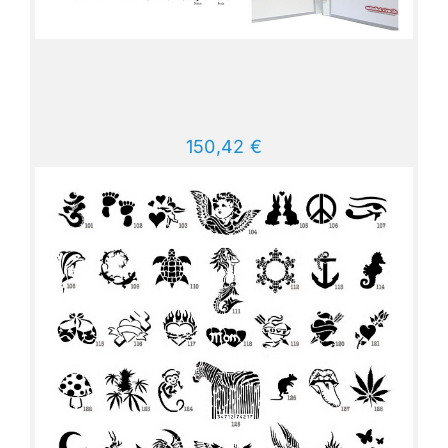
150,42
€
inkl. 19 % MwSt.
zzgl.
Versandkosten
In den Warenkorb
Details