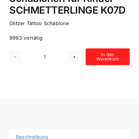
SCHMETTERLINGE K07D
Glitzer Tattoo Schablone
9993 vorrätig
In den
Warenkorb
4
selbstklebende
Airbrush-
Tattoo-
Schablonen
für
Kinder
SCHMETTERLINGE
K07D
Menge
Beschreibung